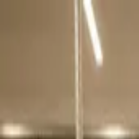
Přeskočit na obsah
VH
Vít Hofman
Služby