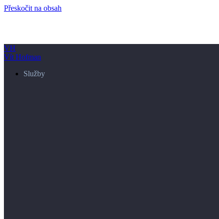
Přeskočit na obsah
VH
Vít Hofman
Služby