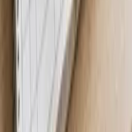
Muž se snaží zachytit padající břemeno VZV
👁
4765
Zaměstnance zachytí mixér
👁
3094
Dokumenty k tématu videa
Vzory a formuláře k rizikům z tohohle záznamu
Ochrana před výbuchem
Příkaz V k povolení práce ve výbušném prostředí
149 Kč