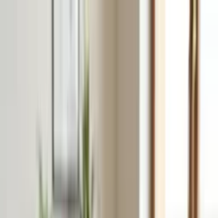
Přeskočit na obsah
VH
Vít Hofman
Služby