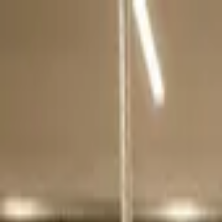
Přeskočit na obsah
VH
Vít Hofman
Služby