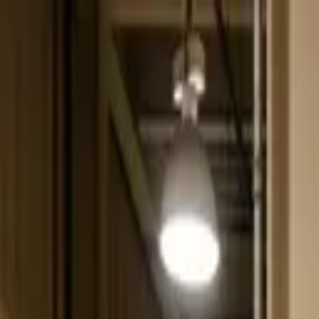
Přeskočit na obsah
VH
Vít Hofman
Služby