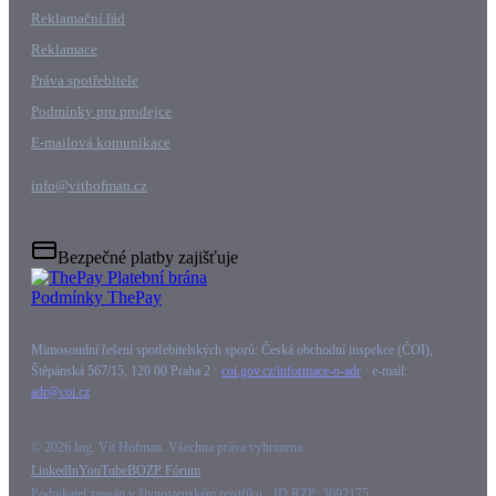
Reklamační řád
Reklamace
Práva spotřebitele
Podmínky pro prodejce
E-mailová komunikace
info@vithofman.cz
Bezpečné platby zajišťuje
Podmínky ThePay
Mimosoudní řešení spotřebitelských sporů: Česká obchodní inspekce (ČOI),
Štěpánská 567/15, 120 00 Praha 2 ·
coi.gov.cz/informace-o-adr
· e-mail:
adr@coi.cz
©
2026
Ing. Vít Hofman
. Všechna práva vyhrazena.
LinkedIn
YouTube
BOZP Fórum
Podnikatel zapsán v živnostenském rejstříku · ID RZP: 3692175