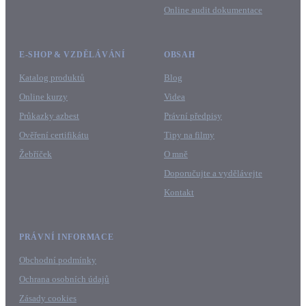
Online audit dokumentace
E-SHOP & VZDĚLÁVÁNÍ
OBSAH
Katalog produktů
Blog
Online kurzy
Videa
Průkazky azbest
Právní předpisy
Ověření certifikátu
Tipy na filmy
Žebříček
O mně
Doporučujte a vydělávejte
Kontakt
PRÁVNÍ INFORMACE
Obchodní podmínky
Ochrana osobních údajů
Zásady cookies