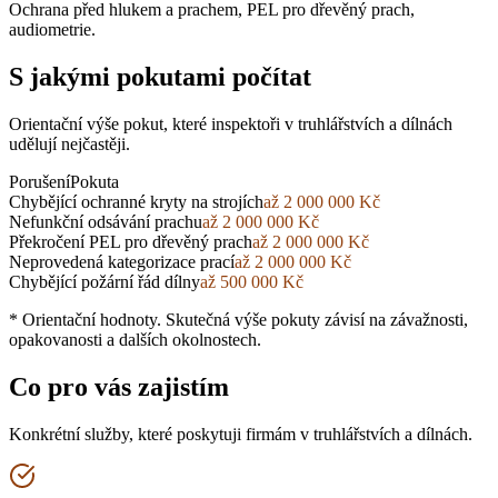
Ochrana před hlukem a prachem, PEL pro dřevěný prach,
audiometrie.
S jakými pokutami počítat
Orientační výše pokut, které inspektoři
v truhlářstvích a dílnách
udělují nejčastěji.
Porušení
Pokuta
Chybějící ochranné kryty na strojích
až 2 000 000 Kč
Nefunkční odsávání prachu
až 2 000 000 Kč
Překročení PEL pro dřevěný prach
až 2 000 000 Kč
Neprovedená kategorizace prací
až 2 000 000 Kč
Chybějící požární řád dílny
až 500 000 Kč
* Orientační hodnoty. Skutečná výše pokuty závisí na závažnosti,
opakovanosti a dalších okolnostech.
Co pro vás zajistím
Konkrétní služby, které poskytuji firmám
v truhlářstvích a dílnách
.