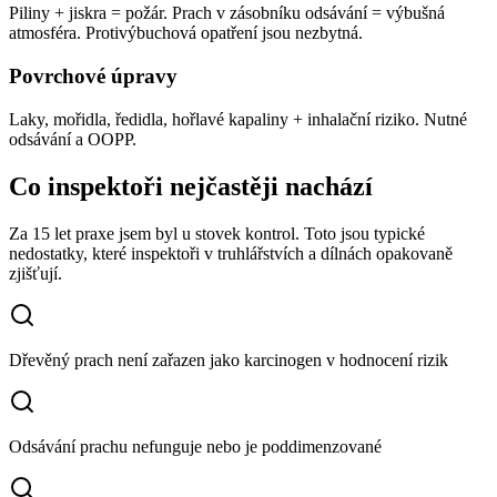
Piliny + jiskra = požár. Prach v zásobníku odsávání = výbušná
atmosféra. Protivýbuchová opatření jsou nezbytná.
Povrchové úpravy
Laky, mořidla, ředidla, hořlavé kapaliny + inhalační riziko. Nutné
odsávání a OOPP.
Co inspektoři nejčastěji nachází
Za 15 let praxe jsem byl u stovek kontrol. Toto jsou typické
nedostatky, které inspektoři
v truhlářstvích a dílnách
opakovaně
zjišťují.
Dřevěný prach není zařazen jako karcinogen v hodnocení rizik
Odsávání prachu nefunguje nebo je poddimenzované