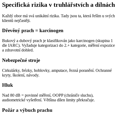
Specifická rizika
v truhlářstvích a dílnách
Každý obor má svá unikátní rizika. Tady jsou ta, která řeším u svých
klientů nejčastěji.
Dřevěný prach = karcinogen
Bukový a dubový prach je klasifikován jako karcinogen (skupina 1
dle IARC). Vyžaduje kategorizaci do 2.+ kategorie, měření expozice
a zdravotní dohled.
Nebezpečné stroje
Cirkulárky, frézky, hoblovky, amputace, řezná poranění. Ochranné
kryty, školení, návody.
Hluk
Nad 80 dB = povinné měření, OOPP (chrániče sluchu),
audiometrické vyšetření. Většina dílen limity překračuje.
Požár a výbuch prachu