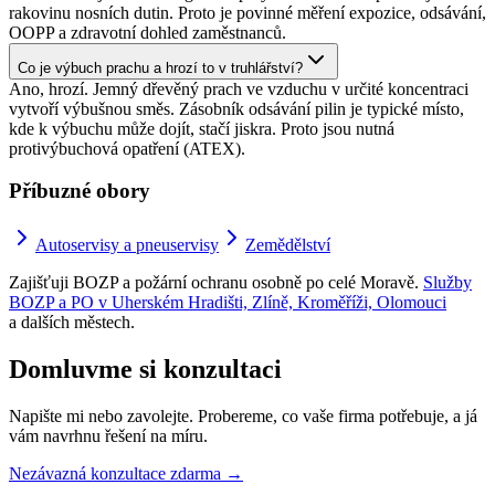
rakovinu nosních dutin. Proto je povinné měření expozice, odsávání,
OOPP a zdravotní dohled zaměstnanců.
Co je výbuch prachu a hrozí to v truhlářství?
Ano, hrozí. Jemný dřevěný prach ve vzduchu v určité koncentraci
vytvoří výbušnou směs. Zásobník odsávání pilin je typické místo,
kde k výbuchu může dojít, stačí jiskra. Proto jsou nutná
protivýbuchová opatření (ATEX).
Příbuzné obory
Autoservisy a pneuservisy
Zemědělství
Zajišťuji BOZP a požární ochranu osobně po celé Moravě.
Služby
BOZP a PO v Uherském Hradišti, Zlíně, Kroměříži, Olomouci
a dalších městech.
Domluvme si konzultaci
Napište mi nebo zavolejte. Probereme, co vaše firma potřebuje, a já
vám navrhnu řešení na míru.
Nezávazná konzultace zdarma
→