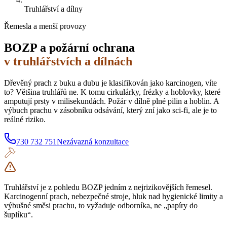
Truhlářství a dílny
Řemesla a menší provozy
BOZP a požární ochrana
v truhlářstvích a dílnách
Dřevěný prach z buku a dubu je klasifikován jako karcinogen, víte
to? Většina truhlářů ne. K tomu cirkulárky, frézky a hoblovky, které
amputují prsty v milisekundách. Požár v dílně plné pilin a hoblin. A
výbuch prachu v zásobníku odsávání, který zní jako sci-fi, ale je to
reálné riziko.
730 732 751
Nezávazná konzultace
Truhlářství je z pohledu BOZP jedním z nejrizikovějších řemesel.
Karcinogenní prach, nebezpečné stroje, hluk nad hygienické limity a
výbušné směsi prachu, to vyžaduje odborníka, ne „papíry do
šuplíku“.