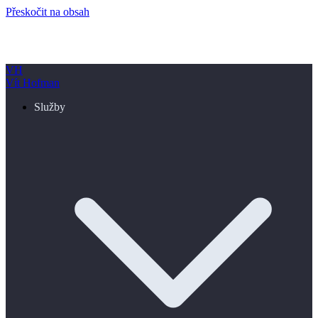
Přeskočit na obsah
VH
Vít Hofman
Služby