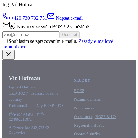
Ing. Vít Hofman
+420 730 732 751
Napsat e-mail
📬 Novinky ze světa BOZP, 2× měsíčně
Odebírat
Souhlasím se zpracováním e-mailu.
Zásady e-mailové
komunikace
Vít Hofman
SLUŽBY
Ing. Vít Hofman
BOZP
OZO BOZP · Technik požární
ochrany
Požární ochrana
Profesionální služby BOZP a PO.
První pomoc
IČO: 020 65 681 · DIČ:
Outsourcing BOZP & PO
CZ8602215072
Regionální služby
tř. Tomáše Bati 332, 765 02
Otrokovice
Oborové služby