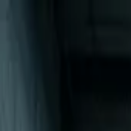
Přeskočit na obsah
VH
Vít Hofman
Služby