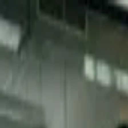
Přeskočit na obsah
VH
Vít Hofman
Služby