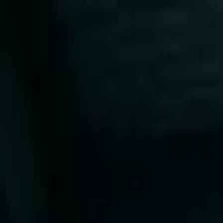
Přeskočit na obsah
VH
Vít Hofman
Služby