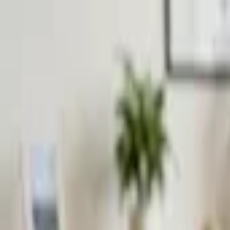
Přeskočit na obsah
VH
Vít Hofman
Služby