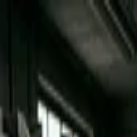
Přeskočit na obsah
VH
Vít Hofman
Služby