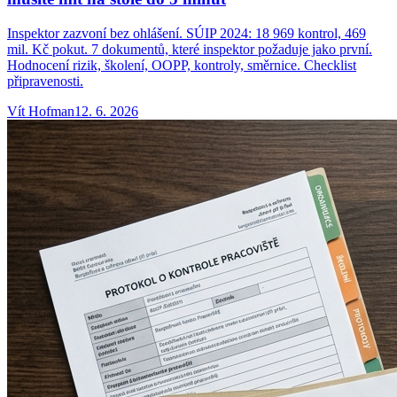
Inspektor zazvoní bez ohlášení. SÚIP 2024: 18 969 kontrol, 469
mil. Kč pokut. 7 dokumentů, které inspektor požaduje jako první.
Hodnocení rizik, školení, OOPP, kontroly, směrnice. Checklist
připravenosti.
Vít
Hofman
12. 6. 2026