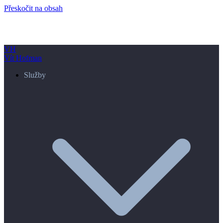
Přeskočit na obsah
VH
Vít Hofman
Služby