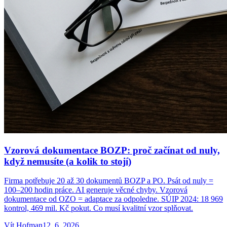
Vzorová dokumentace BOZP: proč začínat od nuly,
když nemusíte (a kolik to stojí)
Firma potřebuje 20 až 30 dokumentů BOZP a PO. Psát od nuly =
100–200 hodin práce. AI generuje věcné chyby. Vzorová
dokumentace od OZO = adaptace za odpoledne. SÚIP 2024: 18 969
kontrol, 469 mil. Kč pokut. Co musí kvalitní vzor splňovat.
Vít
Hofman
12. 6. 2026