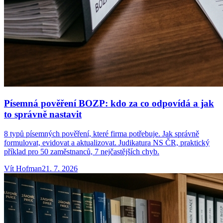
Písemná pověření BOZP: kdo za co odpovídá a jak
to správně nastavit
8 typů písemných pověření, které firma potřebuje. Jak správně
formulovat, evidovat a aktualizovat. Judikatura NS ČR, praktický
příklad pro 50 zaměstnanců, 7 nejčastějších chyb.
Vít
Hofman
21. 7. 2026