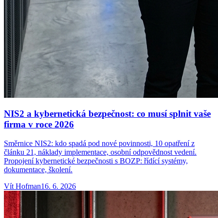
NIS2 a kybernetická bezpečnost: co musí splnit vaše
firma v roce 2026
Směrnice NIS2: kdo spadá pod nové povinnosti, 10 opatření z
článku 21, náklady implementace, osobní odpovědnost vedení.
Propojení kybernetické bezpečnosti s BOZP: řídící systémy,
dokumentace, školení.
Vít
Hofman
16. 6. 2026