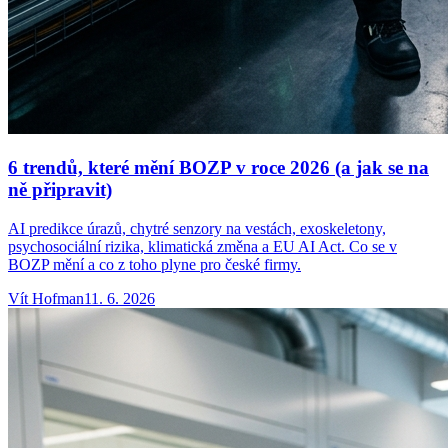
6 trendů, které mění BOZP v roce 2026 (a jak se na
ně připravit)
AI predikce úrazů, chytré senzory na vestách, exoskeletony,
psychosociální rizika, klimatická změna a EU AI Act. Co se v
BOZP mění a co z toho plyne pro české firmy.
Vít
Hofman
11. 6. 2026