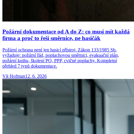
Požární dokumentace od A do Z: co musí mít každá
firma a proč to řeší směrnice, ne hasičák
Požární ochrana není jen hasicí přístroj. Zákon 133/1985 Sb.
vyžaduje: požární řád, poplachovou směrnici, evakuační plán,
požární knihu, školení PO, PPP, cvičné poplachy. Kompletní
přehled 7 typů dokumentace.
Vít
Hofman
12. 6. 2026