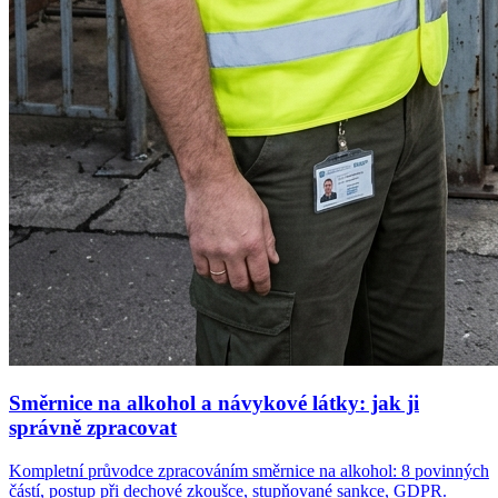
Směrnice na alkohol a návykové látky: jak ji
správně zpracovat
Kompletní průvodce zpracováním směrnice na alkohol: 8 povinných
částí, postup při dechové zkoušce, stupňované sankce, GDPR.