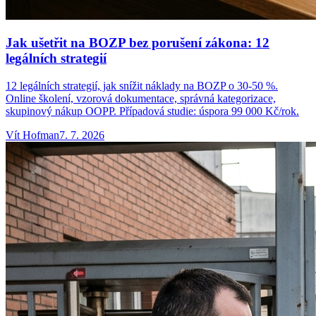
Jak ušetřit na BOZP bez porušení zákona: 12
legálních strategií
12 legálních strategií, jak snížit náklady na BOZP o 30-50 %.
Online školení, vzorová dokumentace, správná kategorizace,
skupinový nákup OOPP. Případová studie: úspora 99 000 Kč/rok.
Vít
Hofman
7. 7. 2026