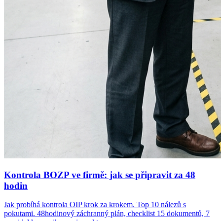
Kontrola BOZP ve firmě: jak se připravit za 48
hodin
Jak probíhá kontrola OIP krok za krokem. Top 10 nálezů s
pokutami. 48hodinový záchranný plán, checklist 15 dokumentů, 7