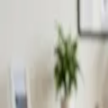
Přeskočit na obsah
VH
Vít Hofman
Služby