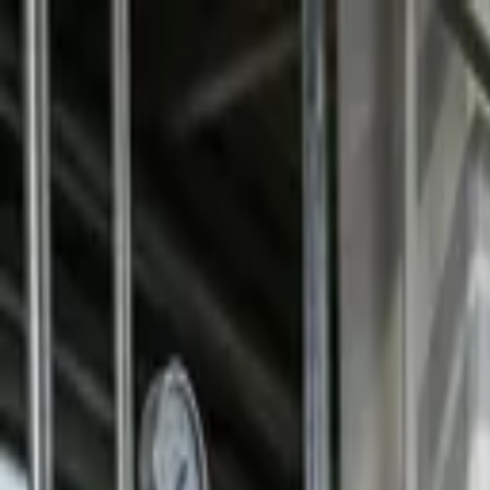
Přeskočit na obsah
VH
Vít Hofman
Služby