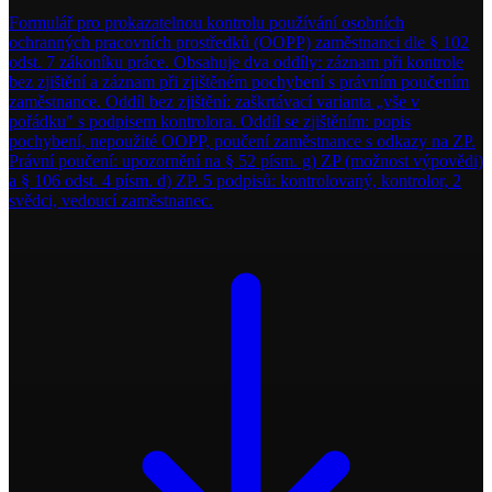
Formulář pro prokazatelnou kontrolu používání osobních
ochranných pracovních prostředků (OOPP) zaměstnanci dle § 102
odst. 7 zákoníku práce. Obsahuje dva oddíly: záznam při kontrole
bez zjištění a záznam při zjištěném pochybení s právním poučením
zaměstnance. Oddíl bez zjištění: zaškrtávací varianta „vše v
pořádku" s podpisem kontrolora. Oddíl se zjištěním: popis
pochybení, nepoužité OOPP, poučení zaměstnance s odkazy na ZP.
Právní poučení: upozornění na § 52 písm. g) ZP (možnost výpovědi)
a § 106 odst. 4 písm. d) ZP. 5 podpisů: kontrolovaný, kontrolor, 2
svědci, vedoucí zaměstnanec.