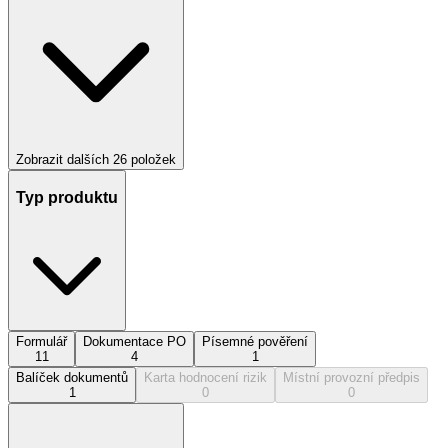
Zobrazit dalších
26
položek
Typ produktu
Formulář
Dokumentace PO
Písemné pověření
11
4
1
Balíček dokumentů
Karta hodnocení rizik
Místní provozní předpis
1
0
0