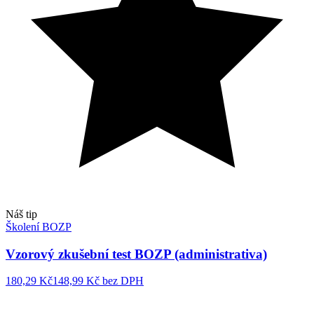
Náš tip
Školení BOZP
Vzorový zkušební test BOZP (administrativa)
180,29 Kč
148,99 Kč
bez DPH