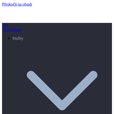
Přeskočit na obsah
VH
Vít Hofman
Služby