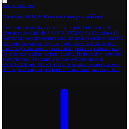
Kontrolní činnost
Checklist BOZP: Kontrola stroje a zařízení
Univerzální protokol o kontrole stroje, technického zařízení,
přístroje nebo nářadí dle § 4 NV č. 378/2001 Sb. Checklist s 13
kontrolními body pro systematickou kontrolu bezpečnosti zařízení.
Použitelný pro jakýkoli typ stroje nebo zařízení. 13 kontrolních
bodů (A-I): dokumentace, mechanické poškození, ovládací prvky,
kryty, koroze, značení, seřízení, stabilita. Hodnocení: ✓ vyhovuje /
X nevyhovuje / 0 nevztahuje se. Celkové vyhodnocení:
VYHOVUJE nebo NEVYHOVUJE pro další bezpečný provoz.
Prostor pro závady: popis zjištění a stanovená nápravná opatření.