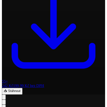
55+
242 Kč
199,99 Kč
bez DPH
📥 Stáhnout