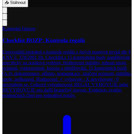
📥 Stáhnout
Kontrolní činnost
Checklist BOZP: Kontrola regálů
Univerzální protokol o kontrole regálů a jiných nosných prvků dle §
4 NV č. 378/2001 Sb. Checklist s 15 kontrolními body zaměřenými
specificky na regálové systémy. Hodnocení stability, tuhosti spojů,
svislosti, vodorovnosti, koroze a přetěžování. 15 kontrolních bodů
(A-I): dokumentace, přístup, komunikace, značení nosnosti, stabilita,
spoje, poškození. Hodnocení: ✓ vyhovuje / X nevyhovuje / 0
nevztahuje se. Celkové vyhodnocení: REGÁL VYHOVUJE nebo
NEVYHOVUJE pro další bezpečný provoz. Evidence: systém
evidenčních čísel pro jednotlivé regály.