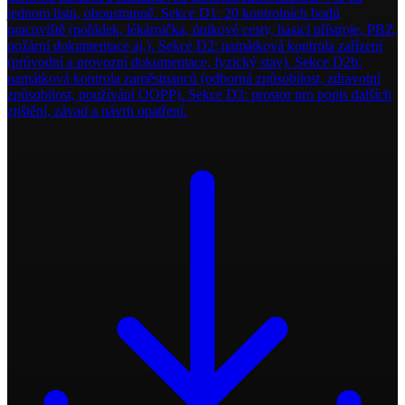
jednom listu, oboustranně. Sekce D1: 20 kontrolních bodů
pracoviště (pořádek, lékárnička, únikové cesty, hasicí přístroje, PBZ,
požární dokumentace aj.). Sekce D2: namátková kontrola zařízení
(průvodní a provozní dokumentace, fyzický stav). Sekce D2b:
namátková kontrola zaměstnanců (odborná způsobilost, zdravotní
způsobilost, používání OOPP). Sekce D3: prostor pro popis dalších
zjištění, závad a návrh opatření.