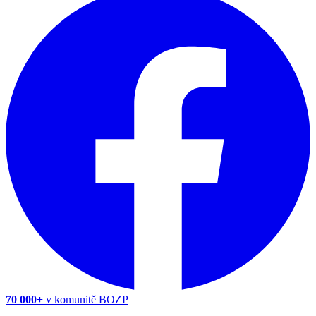
70 000+
v komunitě BOZP