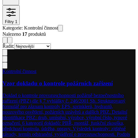
Filtry
1
Kategorie
:
Kontrolní činnost
Nalezeno
17
produktů
Řadit:
Kontrolní činnost
Vzor dokladu o kontrole požárních zařízení
Doklad o kontrole provozuschopnosti požárně bezpečnostního
zařízení (PBZ) dle § 7 vyhlášky č. 246/2001 Sb. Strukturovaný
formulář pro záznam kontroly EPS, sprinklerů, hydrantů,
nouzového osvětlení, požárních uzávěrů a dalších PBZ. Detailní
identifikace PBZ: druh, umístění, výrobce, výrobní číslo, typové
označení. 6 kategorií dokladů: PBŘ, montáž, funkční zkouška,
předchozí kontrola, údržba, opravy. Výsledek kontroly: zjištěné
závady, termín odstranění, vyjádření o provozuschopnosti. Podpis