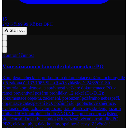
15+
242 Kč
199,99 Kč
bez DPH
📥 Stáhnout
Kontrolní činnost
Vzor záznamu o kontrole dokumentace PO
Komplexní checklist pro kontrolu dokumentace požární ochrany dle
§ 5 zákona č. 133/1985 Sb. a § 40 vyhlášky č. 246/2001 Sb.
Kontrola kompletnosti a správnosti veškeré dokumentace PO v
rámci preventivní požární prohlídky. 12 sekcí (D1-D12):
dokumentace objektu, začlenění, posouzení požárního nebezpečí,
organizace zabezpečení PO, požární řád, poplachové směrnice,
evakuační plán, zdolávání požárů, řád ohlašovny, školení, požární
kniha. 150+ kontrolních bodů ANO/NE s prostorem pro zjištěné
skutečnosti. Doklady technických zařízení: věcné prostředky PO,
PBZ, elektro, plyn, tlak, kotelny, spalinové cesty. Závěrečné