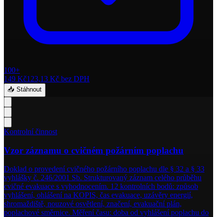
100+
149 Kč
123,13 Kč
bez DPH
📥 Stáhnout
Kontrolní činnost
Vzor záznamu o cvičném požárním poplachu
Doklad o provedení cvičného požárního poplachu dle § 32 a § 33
vyhlášky č. 246/2001 Sb. Strukturovaný záznam celého průběhu
cvičné evakuace s vyhodnocením. 12 kontrolních bodů: způsob
vyhlášení, ohlášení na KOPIS, čas evakuace, uzávěry energií,
shromaždiště, nouzové osvětlení, značení, evakuační plán,
poplachové směrnice. Měření času: doba od vyhlášení poplachu do