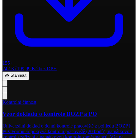
155+
242 Kč
199,99 Kč
bez DPH
📥 Stáhnout
Kontrolní činnost
Vzor dokladu o kontrole BOZP a PO
Univerzální doklad o denní kontrole pracoviště z pohledu BOZP i
PO. Formulář pokrývá kontrolu pracoviště (20 bodů), namátkovou
kontrolu zařízení a namátkovou kontrolu zaměstnanců. Vše na