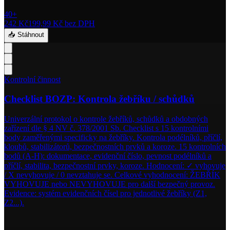
40+
242 Kč
199,99 Kč
bez DPH
📥 Stáhnout
Kontrolní činnost
Checklist BOZP: Kontrola žebříku / schůdků
Univerzální protokol o kontrole žebříků, schůdků a obdobných
zařízení dle § 4 NV č. 378/2001 Sb. Checklist s 15 kontrolními
body zaměřenými specificky na žebříky. Kontrola podélníků, příčlí,
kloubů, stabilizátorů, bezpečnostních prvků a koroze. 15 kontrolních
bodů (A-H): dokumentace, evidenční číslo, pevnost podélníků a
příčlí, stabilita, bezpečnostní prvky, koroze. Hodnocení: ✓ vyhovuje
/ X nevyhovuje / 0 nevztahuje se. Celkové vyhodnocení: ŽEBŘÍK
VYHOVUJE nebo NEVYHOVUJE pro další bezpečný provoz.
Evidence: systém evidenčních čísel pro jednotlivé žebříky (Z1,
Z2...).